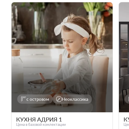
с островом
Неоклассика
КУХНЯ АДРИЯ 1
К
Цена в базовой комлектации
Це