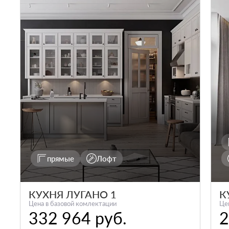
прямые
Лофт
КУХНЯ ЛУГАНО 1
К
Цена в базовой комлектации
Це
332 964 руб.
2