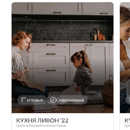
угловые
Современный
КУХНЯ ЛИВОН '22
К
Цена в базовой комлектации
Це