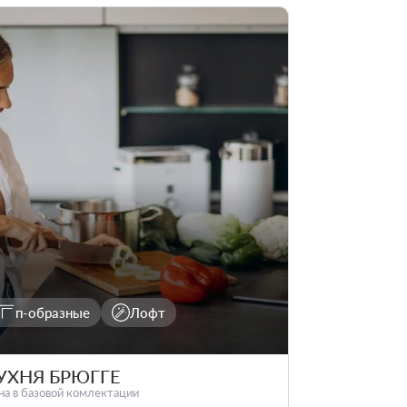
п-образные
Лофт
УХНЯ БРЮГГЕ
на в базовой комлектации