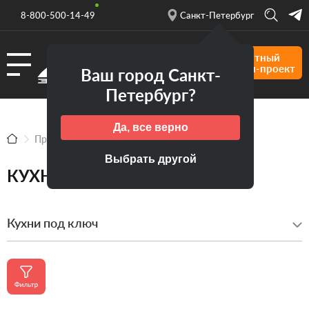
8-800-500-14-49
Санкт-Петербург
Форма
Бесплатный
кухни
дизайн-проект
Ваш город Санкт-
Материал
Петербург?
Стиль
Да, все верно
Статус
Продукция
Кухни
Кухни под ключ
Цвет
Выбрать другой
КУХНИ ПОД КЛЮЧ
Цена
Хит
Кухни под ключ
продаж