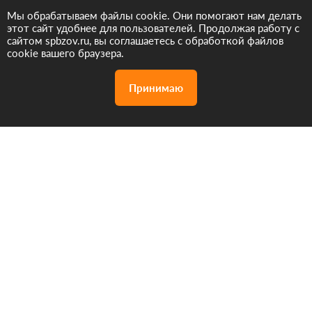
Мы обрабатываем файлы cookie. Они помогают нам делать
этот сайт удобнее для пользователей. Продолжая работу с
сайтом spbzov.ru, вы соглашаетесь с обработкой файлов
cookie вашего браузера.
Принимаю
Акции
Дизайн проект
Позвонить
бесплатно
нам