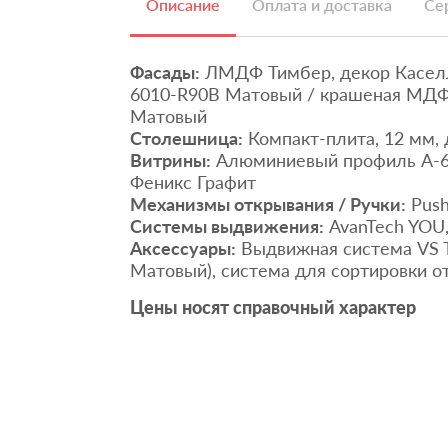
Описание
Оплата и доставка
Се
Фасады:
ЛМДФ Тимбер, декор Каселл
6010-R90B Матовый / крашеная МДФ,
Матовый
Столешница:
Компакт-плита, 12 мм,
Витрины:
Алюминиевый профиль А-6 
Феникс Графит
Механизмы открывания / Ручки:
Push
Системы выдвижения:
AvanTech YOU,
Аксессуары:
Выдвижная система VS T
Матовый), система для сортировки о
Цены носят справочный характер