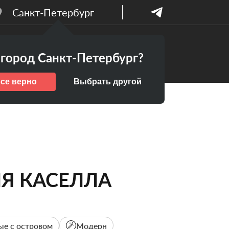
Санкт-Петербург
Бесплатный
ПАНИИ
город Санкт-Петербург?
дизайн-проект
все верно
Выбрать другой
Я КАСЕЛЛА
ые с островом
Модерн