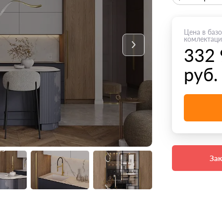
Цена в баз
комлектац
332
руб.
Зак