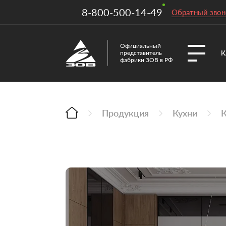
8-800-500-14-49
Обратный звон
Официальный
К
представитель
фабрики ЗОВ в РФ
Продукция
Кухни
К