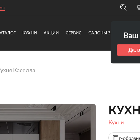
ок
АТАЛОГ
КУХНИ
АКЦИИ
СЕРВИС
САЛОНЫ ЗОВ
О КОМ
Ваш 
Да, 
ухня Каселла
КУХН
Кухни
г-образн