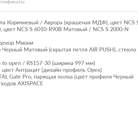
ртификаты
а Коричневый / Аврора (крашеная МДФ), цвет NCS 
 цвет NCS S 6010-R90B Матовый / NCS S 2000-N
 декор Миони
Черный Матовый (скрытая петля AIR PUSH), стекло
 to open / RS157-30 (ширина 997 мм)
 цвет Антрацит (дизайн-профиль Орех)
AL Gate Pro, парящая полка (цвет профиля Черный
тходов AXISPACE