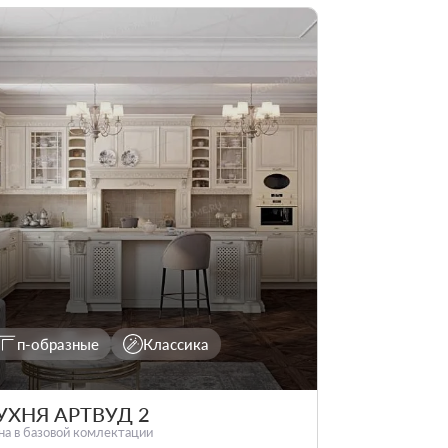
п-образные
Классика
УХНЯ АРТВУД 2
на в базовой комлектации