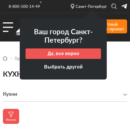
8-800-500-14-49
Санкт-Петербург
Форма
Бесплатный
кухни
дизайн-проект
Ваш город Санкт-
Материал
Петербург?
Стиль
Да, все верно
Статус
Продукция
Кухни
Цвет
Выбрать другой
КУХНИ
Цена
Хит
Кухни
продаж