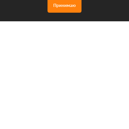
Принимаю
Акции
Дизайн проект
Позвонить
бесплатно
нам