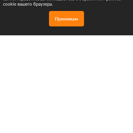
cookie вашего браузера.
Принимаю
Акции
Дизайн проект
Позвонить
бесплатно
нам