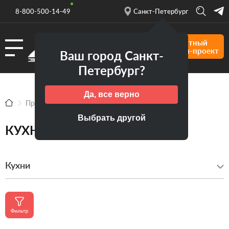
8-800-500-14-49
Санкт-Петербург
Форма
Бесплатный
кухни
дизайн-проект
Ваш город Санкт-
Материал
Петербург?
Стиль
Да, все верно
Статус
Продукция
Кухни
Цвет
Выбрать другой
КУХНИ
Цена
Хит
Кухни
продаж