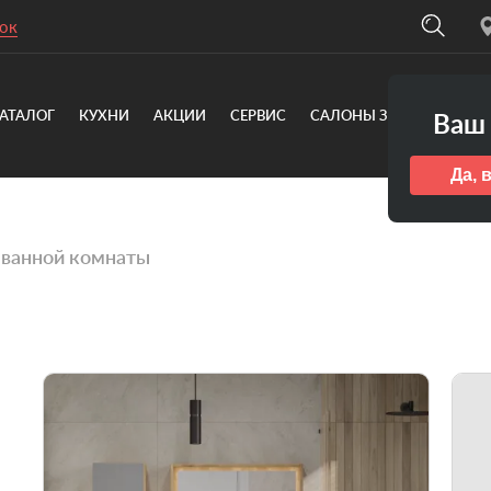
ок
АТАЛОГ
КУХНИ
АКЦИИ
СЕРВИС
САЛОНЫ ЗОВ
О КОМ
Ваш 
Да, 
 ванной комнаты