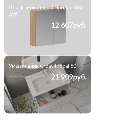
Шкаф зеркальный Эридан 600
дуб
12 607руб.
Умывальник Creavit Ideal 80
21 909руб.