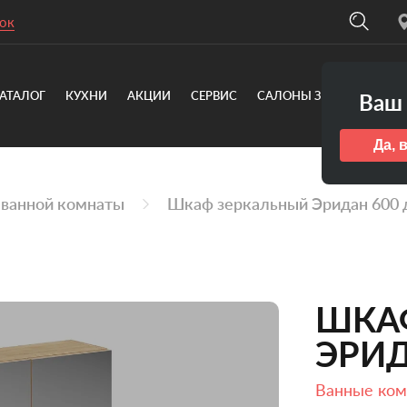
ок
АТАЛОГ
КУХНИ
АКЦИИ
СЕРВИС
САЛОНЫ ЗОВ
О КОМ
Ваш 
Да, 
 ванной комнаты
Шкаф зеркальный Эридан 600 
ШКА
ЭРИД
Ванные ко