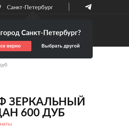
Санкт-Петербург
Бесплатный
ПАНИИ
город Санкт-Петербург?
дизайн-проект
все верно
Выбрать другой
дуб
Ф ЗЕРКАЛЬНЫЙ
АН 600 ДУБ
мнаты