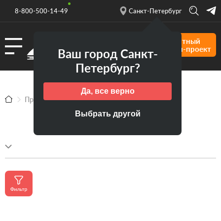
8-800-500-14-49
Санкт-Петербург
Форма
Бесплатный
кухни
дизайн-проект
Ваш город Санкт-
Тип
Петербург?
Коллекция
Да, все верно
Материал
Продукция
Кухни
Кухни на заказ
Стиль
Выбрать другой
Статус
Цвет
Раздел
Цена
Хит
продаж