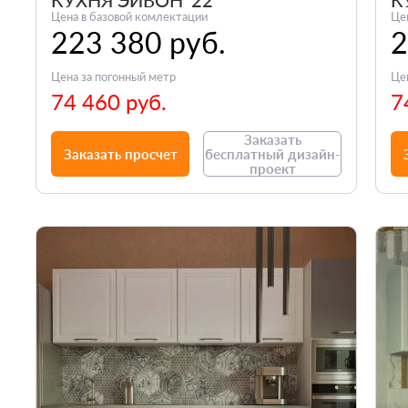
КУХНЯ ЭЙВОН '22
К
Цена в базовой комлектации
Це
223 380 руб.
2
Цена за погонный метр
Це
74 460 руб.
7
Заказать
Заказать просчет
бесплатный дизайн-
проект