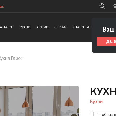
ок
АТАЛОГ
КУХНИ
АКЦИИ
СЕРВИС
САЛОНЫ ЗОВ
О КОМ
Ваш 
Да, 
ухня Глион
КУХН
Кухни
г-образн