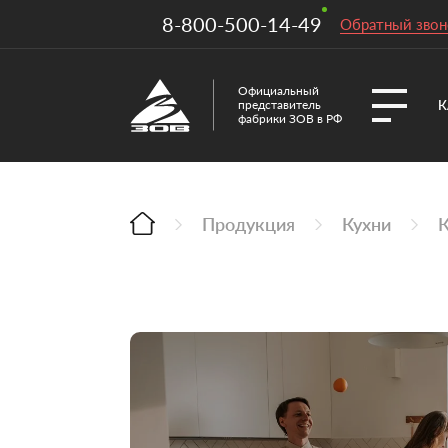
8-800-500-14-49
Обратный звон
Официальный
К
представитель
фабрики ЗОВ в РФ
Продукция
Кухни
К