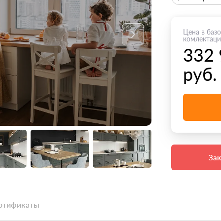
Цена в баз
комлектац
332
руб.
Зак
ртификаты