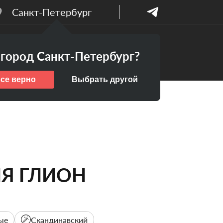
Санкт-Петербург
Бесплатный
ПАНИИ
город Санкт-Петербург?
дизайн-проект
все верно
Выбрать другой
Я ГЛИОН
ые
Скандинавский