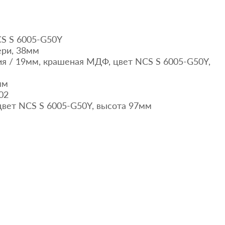
S S 6005-G50Y
ери, 38мм
 / 19мм, крашеная МДФ, цвет NCS S 6005-G50Y,
мм
02
цвет NCS S 6005-G50Y, высота 97мм