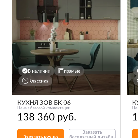
В наличии
прямые
Классика
КУХНЯ ЗОВ БК 06
К
Цена в базовой комлектации
Це
138 360 руб.
1
Заказать
Заказать кухню
бесплатный дизайн-