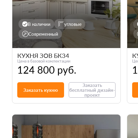
В наличии
угловые
Современный
КУХНЯ ЗОВ БК34
К
Цена в базовой комлектации
Це
124 800 руб.
1
Заказать
Заказать кухню
бесплатный дизайн-
проект