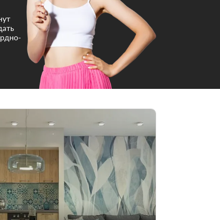
нут
дать
ордно-