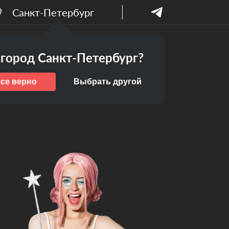
Санкт-Петербург
Бесплатный
ПАНИИ
город Санкт-Петербург?
дизайн-проект
все верно
Выбрать другой