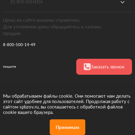
КОМПАНИЯ
Цены на сайте указаны справочно.
Для уточнения цены обращайтесь в салоны
продаж.
8-800-500-14-49
Заказать звонок
пишите
Официальный
Мы обрабатываем файлы cookie. Они помогают нам делать
представитель
этот сайт удобнее для пользователей. Продолжая работу с
фабрики ЗОВ в РФ
сайтом spbzov.ru, вы соглашаетесь с обработкой файлов
cookie вашего браузера.
Принимаю