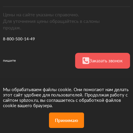
Цены на сайте указаны справочно.
Для уточнения цены обращайтесь в салоны
продаж.
8-800-500-14-49
Заказать звонок
пишите
Мы обрабатываем файлы cookie. Они помогают нам делать
Официальный
представитель
этот сайт удобнее для пользователей. Продолжая работу с
фабрики ЗОВ в РФ
сайтом spbzov.ru, вы соглашаетесь с обработкой файлов
cookie вашего браузера.
Принимаю
Акции
Дизайн проект
Позвонить
бесплатно
нам