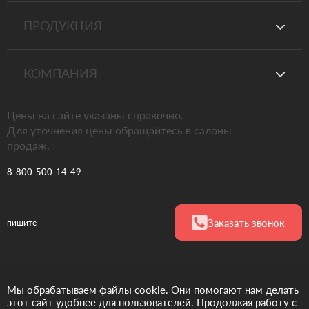
ПРОДУКЦИЯ
КОМПАНИЯ
Цены на сайте указаны справочно.
Для уточнения цены обращайтесь в салоны
продаж.
8-800-500-14-49
Заказать звонок
пишите
Официальный
Мы обрабатываем файлы cookie. Они помогают нам делать
представитель
этот сайт удобнее для пользователей. Продолжая работу с
фабрики ЗОВ в РФ