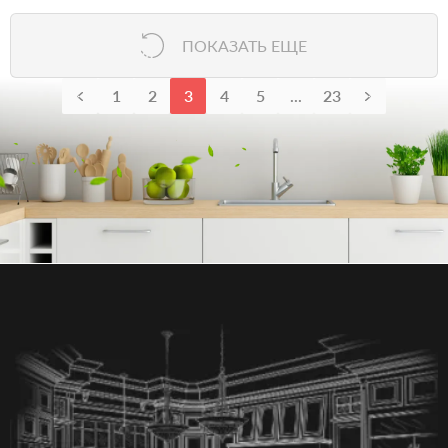
ПОКАЗАТЬ ЕЩЕ
1
2
3
4
5
...
23