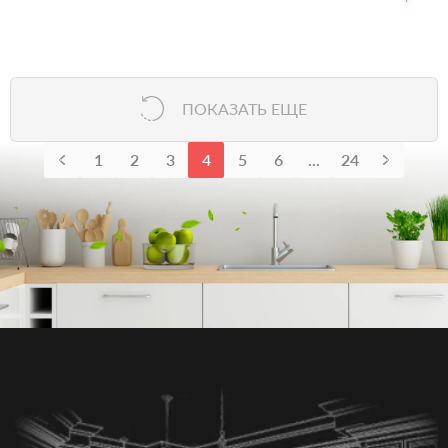
ПОКАЗАТЬ ЕЩЕ
1
2
3
4
5
6
...
24