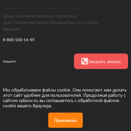
Цены на сайте указаны справочно.
Для уточнения цены обращайтесь в салоны
продаж.
8-800-500-14-49
Заказать звонок
пишите
Официальный
Мы обрабатываем файлы cookie. Они помогают нам делать
представитель
этот сайт удобнее для пользователей. Продолжая работу с
фабрики ЗОВ в РФ
сайтом spbzov.ru, вы соглашаетесь с обработкой файлов
cookie вашего браузера.
Принимаю
Акции
Дизайн проект
Позвонить